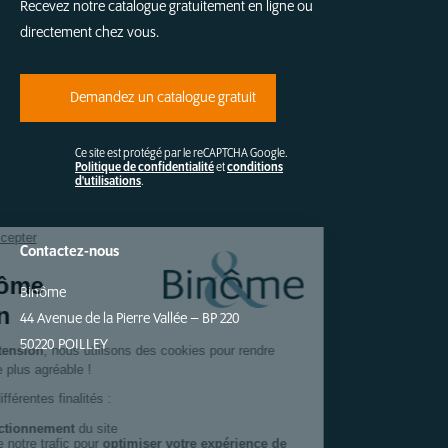
Recevez notre catalogue gratuitement en ligne ou
directement chez vous.
Demandez un catalogue gratuit
Ce site est protégé par le reCAPTCHA Google.
Politique de confidentialité
et
conditions
d'utilisations
.
Contactez-nous
Binôme
44 Avenue de la Pierre Vallée – BP 220
50220 POILLEY