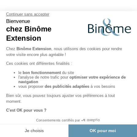
Usage :
Style :
Options :