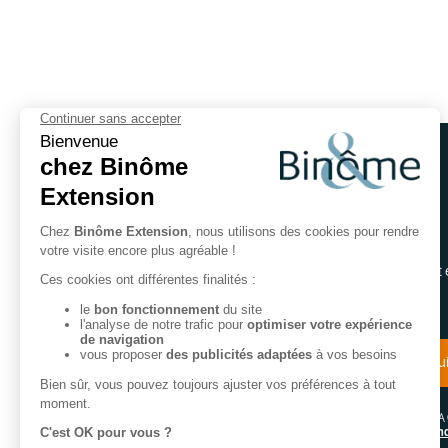
Recevoir notre catalogue
Recevez notre catalogue gratuitement 
directement chez vous.
Demandez un catalogue gratui
Ce site est protégé par le reCAPTCHA
Politique de confidentialité
et
cond
d'utilisations
.