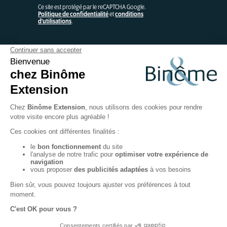
Ce site est protégé par le reCAPTCHA Google.
Politique de confidentialité
et
conditions
d'utilisations
.
Contactez-nous
Binôme
44 Avenue de la Pierre Vallée – BP 220
50220 POILLEY
FABRICATION FRANÇAISE SUR-MESURE
Mentions légales
Site réalisé par l'agence Hiboost