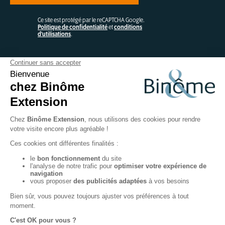
Ce site est protégé par le reCAPTCHA Google.
Politique de confidentialité
et
conditions
d'utilisations
.
Contactez-nous
Binôme
44 Avenue de la Pierre Vallée – BP 220
50220 POILLEY
FABRICATION FRANÇAISE SUR-MESURE
Mentions légales