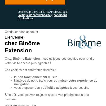
Ce site est protégé par le reCAPTCHA Google.
Politique de confidentialité
et
conditions
d'utilisations
.
Contactez-nous
Binôme
44 Avenue de la Pierre Vallée – BP 220
50220 POILLEY
FABRICATION FRANÇAISE SUR-MESURE
Mentions légales